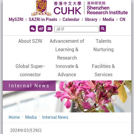
MySZRI
SAZRI in Pixels
Calendar
library
Media
CN
|
|
|
|
|
About SZRI
Advancement of
Talents
Learning &
Nurturing
Research
Global Super-
Innovate &
Facilities &
connector
Advance
Services
Internal News
Home
Media
Internal News
/
/
2024年03月29日