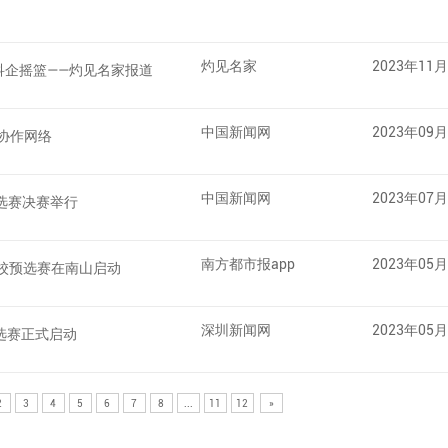
灼见名家
2023年11
创科企摇篮——灼见名家报道
中国新闻网
2023年09
协作网络
中国新闻网
2023年07
预选赛决赛举行
南方都市报app
2023年05
校预选赛在南山启动
深圳新闻网
2023年05
选赛正式启动
2
3
4
5
6
7
8
...
11
12
»